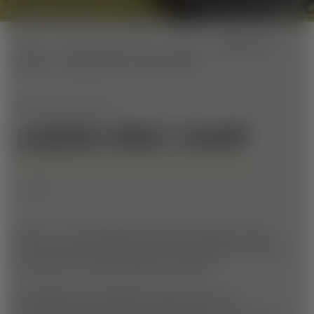
home
Aktuelles & Events
Events
Bikeschool
Pekoll - 2 Tage Ladies Camp 2024
BIKESCHOOL PEKOLL
LADIES ONLY CAMP
2 TAGE
Wenn du unter Mädels deine Skills verbessern willst,
dann starte dein Abenteuer auf zwei Rädern mit dem
Ladys Only Camp der Bikeschool Pekoll.
Wir bringen dir individuell und strukturiert die
Grundtechniken des Mountainbikens der Profis bei, für