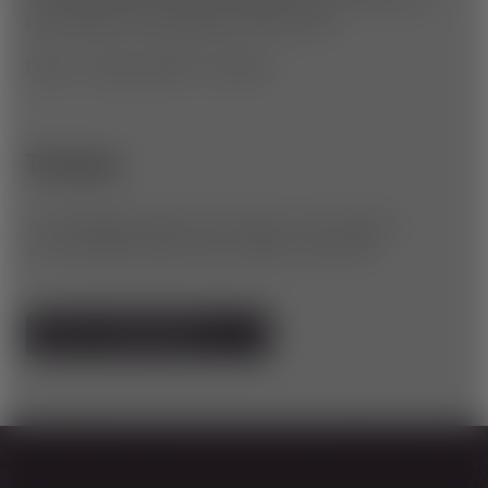
mehr Spaß und Sicherheit auf den Trails.
Dauer: 2 Tage, jeweils 5 Stunden
Termine:
27.-28.04.2024 Ladies Only 2-Tages-Camp eXplore.
25.-26.05.2024 Ladies Only 2-Tages-Camp RiDE.
INFOS & ANMELDUNG