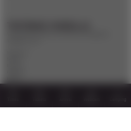
TESTBIKE MODELLE
Voraussichtlich kommt der Testtruck mit folgenden
Testbikes zu uns:
Megatower
Nomad
Bronson
Hightower
Heckler
Bullit
(vorbehaltliche Liste)
Times
Tickets
Arrival
Webcam
Camping
Sollte es genau eure Größe nicht geben, schaut auf
jeden Fall in unseren Verleih. Dort gibt es aktuell viele