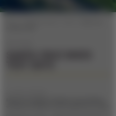
home
Aktuelles & Events
Events
santa-cruz-
testdays-2026
SAVE THE DATE
SANTA CRUZ BIKES
TEST DAYS
16. UND 17. MAI 2026
Reserviert euch gleich ein Platzerl in eurem Kalender,
der Santa Cruz Testtruck schaut wieder bei uns vorbei!