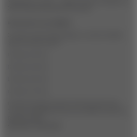
Mindestalter: 18 Jahre - Jüngere Personen benötigen die
Einverständniserklärung eines Elternteils
Wie kommt ihr zum Testbike?
Es wird pro Tag 4 Timeslots geben, an denen die Bikes
getestet werden können!
10:00 bis 11:00 Uhr
12:00 bis 13:00 Uhr
14:00 bis 15:00 Uhr
16:00 bis 17:00 Uhr
Ihr könnt den ganzen Tag (ab 9:00) über beim Santa
Cruz Zelt vorbeikommen und euch ein Bike für einen der
Timeslots sichern!
First come - First served