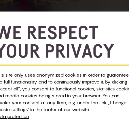
 & BIKE SALE
SERVICE & INFOS
NEWS & E
WE RESPECT
YOUR PRIVACY
is site only uses anonymized cookies in order to guarantee
e full functionality and to continuously improve it. By clicking
ccept all“, you consent to functional cookies, statistics cooki
d media cookies being stored in your browser. You can
voke your consent at any time, e.g. under the link „Change
okie settings“ in the footer of our website.
ta protection