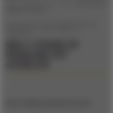
home
Aktuelles & Events
News
NEU !! Stand Up
Paddling mit Ausblick
SUP AUF 1.158M - HOL DIR DIE ABKÜHLUNG BEI DER
TRENDSPORTART "STAND UP PADDELN" AM
SPEICHERTEICH.
NEU !! STAND UP
PADDLING MIT
AUSBLICK
Get up - Stand up, stand up for your fun!