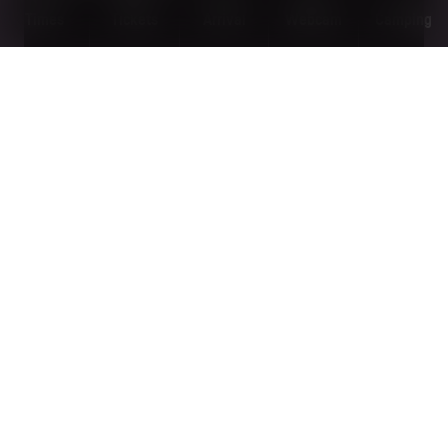
Times
Tickets
Arrival
Webcam
Camping
FRESH STUFF | SINGLETRAIL
MORE
February 12, 2026
STARTSCHUSS FÜR WEXL
TRAILS
MORE