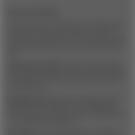
Zeit für eine Abkühlung
„Stand Up Paddeln“ kurz genannt „SUP“ bedeutet Spaß
für jedermann. Profi muss man keiner sein, denn die
Technik dieser Wassersportart ist leicht erlernbar. Einzige
Grundvoraussetzung ist, dass man schwimmen können
muss.
Lieferservice auf 1.158m:
Bestell dir einen Picknickkorb
unter
hallo@wexllounge.at
und lass dir dein Essen liefern.
Ein Shuttlebus der Wexl Trails bringt dir dann den Korb
zum Speicherteich.
Ein perfekter Tag:
Wandern bis zum Speicherteich (40
Minuten), Relaxen am Wasser und zur Abkühlung ein
paar Runden am SUP drehen. Wenn der Hunger kommt
– der Picknickkorb wird geliefert!
SUP-Verleih:
Der SUP Verleih befindet sich unmittelbar