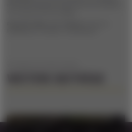
neben dem Speicherteich und ist immer bei Schönwetter
von 11:00 bis 17:00 Uhr verfügbar.
Preise SUP-Verleih: € 10,-/Stunde
inkl. Stand-up
Paddleboard, 1x Paddel, 1x Auftriebsweste
WIR HABEN NOCH MEHR ZU BIETEN!
WEITERE BEITRÄGE
February 12, 2026