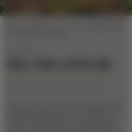
home
Aktuelles & Events
News
Reshape - Skills
Line wird zur Mini Jumpline
SEIT MAI 2024
NEU: MINI JUMPLINE
RESHAPE - SKILLS LINE WIRD ZUR MINI JUMPLINE
Für alle, die Sprünge üben und ihre Jump Skills verfeinern
wollen, gibt es jetzt eine neue Line im Mini Bikepark. Die
Line wurde genauso geshaped wie unsere ikonische
Jumpline, nur eben im "Mini"-Format. Ideal für Anfänger