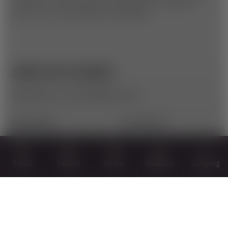
und Kids, um erste Airtime-Erfahrungen zu sammeln,
bevor es auf die größeren Tables geht.
STAY UP TO DATE
Subscribe to our newsletter now!
First name *
Last name *
Times
Tickets
Arrival
Webcam
Camping
Email *
REGISTER NOW