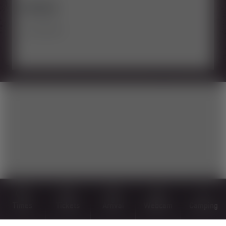
DISTANZ:
ca. 33,3 km
Times
Tickets
Arrival
Webcam
Camping