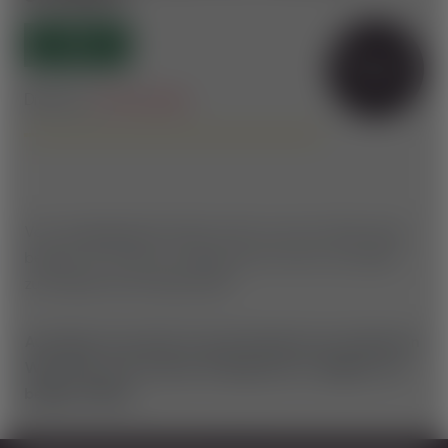
OPEN
IDEAL FÜR E-
BIKER
Difficulty:
Intermediate
Vom Ausgangspunkt Hilmtor führt euch der Weg stetig
bergauf zur Vorauer Schwaig und von dort aus weiter
zum Gipfel des Hochwechsels.
Auf dieser Tour könnt ihr das Kernstück der steirischen
Wexl Trails, den Vorauer Schwaig Trail, in bergauf und
bergab erleben.