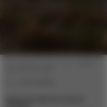
home
Wexl Trails
Trailinfo
Touren
Gipfeltour
über die Vorauer Schwaig
BACK TO OVERVIEW
GIPFELTOUR ÜBER DIE VORAUER
SCHWAIG