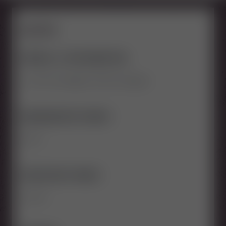
FAKTEN
HÖHEN- & TIEFENMETER:
ca. 901 hm bergauf, 904 hm bergab
NIEDRIGSTER PUNKT:
951 m
HÖCHSTER PUNKT:
1.741 m